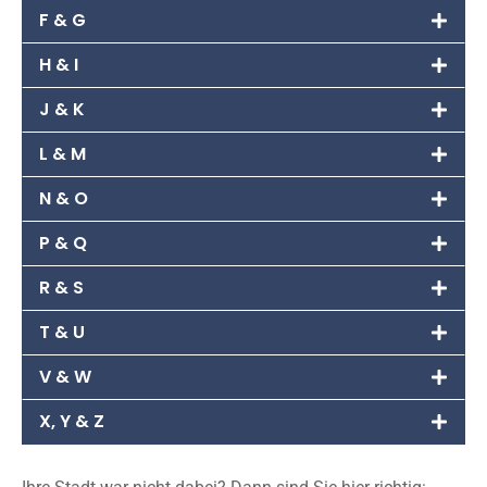
F & G
H & I
J & K
L & M
N & O
P & Q
R & S
T & U
V & W
X, Y & Z