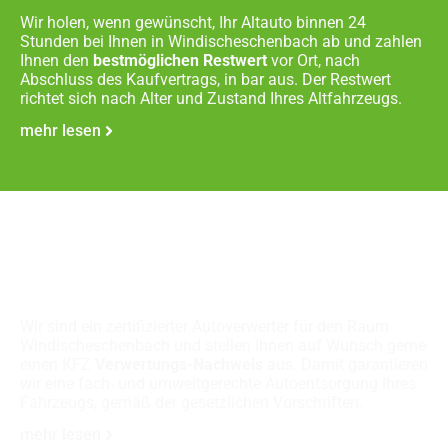
Wir holen, wenn gewünscht, Ihr Altauto binnen 24
Stunden bei Ihnen in Windischeschenbach ab und zahlen
Ihnen den
bestmöglichen Restwert
vor Ort, nach
Abschluss des Kaufvertrags, in bar aus. Der Restwert
richtet sich nach Alter und Zustand Ihres Altfahrzeugs.
mehr lesen
Fachgerechte
Autoverschrottung
Wir sind ein zertifizierter Autoverwerter für den Raum
Windischeschenbach und stellen Ihnen auf Wunsch gerne
einen KFZ
Verwertungs-Nachweis
aus. Damit garantieren
wir eine fach- und umweltgerechte Autoentsorgung Ihres
Fahrzeugs, gemäß der gesetzlichen Vorschriften.
mehr lesen