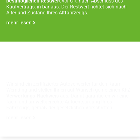
bestmöglichen Restwert
vor Ort, nach Abschluss des
Kaufvertrags, in bar aus. Der Restwert richtet sich nach
Alter und Zustand Ihres Altfahrzeugs.
mehr lesen
Fachgerechte
Autoverschrottung
Wir sind ein zertifizierter Autoverwerter für den Raum
Wemding und stellen Ihnen auf Wunsch gerne einen KFZ
Verwertungs-Nachweis
aus. Damit garantieren wir eine
fach- und umweltgerechte Autoentsorgung Ihres
Fahrzeugs, gemäß der gesetzlichen Vorschriften.
mehr lesen