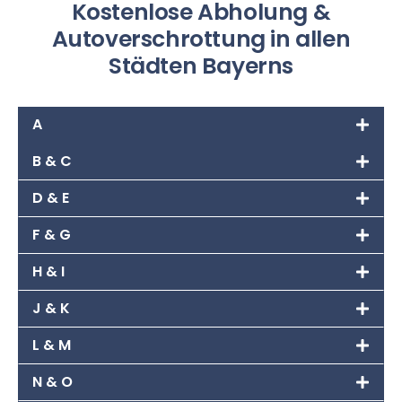
Kostenlose Abholung &
Autoverschrottung in allen
Städten Bayerns
A
B & C
D & E
F & G
H & I
J & K
L & M
N & O