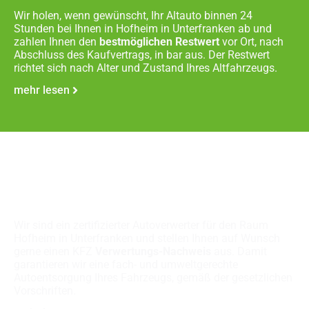
Wir holen, wenn gewünscht, Ihr Altauto binnen 24
Stunden bei Ihnen in Hofheim in Unterfranken ab und
zahlen Ihnen den
bestmöglichen Restwert
vor Ort, nach
Abschluss des Kaufvertrags, in bar aus. Der Restwert
richtet sich nach Alter und Zustand Ihres Altfahrzeugs.
mehr lesen
Fachgerechte
Autoverschrottung
Wir sind ein zertifizierter Autoverwerter für den Raum
Hofheim in Unterfranken und stellen Ihnen auf Wunsch
gerne einen KFZ
Verwertungs-Nachweis
aus. Damit
garantieren wir eine fach- und umweltgerechte
Autoentsorgung Ihres Fahrzeugs, gemäß der gesetzlichen
Vorschriften.