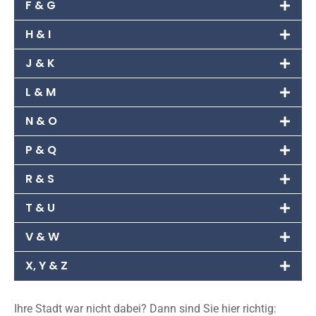
F & G
H & I
J & K
L & M
N & O
P & Q
R & S
T & U
V & W
X, Y & Z
Ihre Stadt war nicht dabei? Dann sind Sie hier richtig: