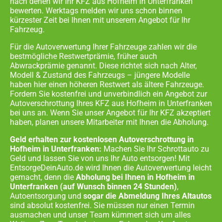
nach denen wir Ihr KFZ aus
Hofheim in Unterfranken
bewerten. Werktags melden wir uns schon binnen
kürzester Zeit bei Ihnen mit unserem Angebot für Ihr
Fahrzeug.
Für die Autoverwertung Ihrer Fahrzeuge zahlen wir die
bestmögliche Restwertprämie, früher auch
Abwrackprämie genannt. Diese richtet sich nach Alter,
Modell & Zustand des Fahrzeugs – jüngere Modelle
haben hier einen höheren Restwert als ältere Fahrzeuge.
Fordern Sie kostenfrei und unverbindlich ein Angebot zur
Autoverschrottung Ihres KFZ aus
Hofheim in Unterfranken
bei uns an. Wenn Sie unser Angebot für Ihr KFZ akzeptiert
haben, planen unsere Mitarbeiter mit Ihnen die Abholung.
Geld erhalten zur kostenlosen Autoverschrottung in
Hofheim in Unterfranken:
Machen Sie Ihr Schrottauto zu
Geld und lassen Sie von uns Ihr Auto entsorgen! Mit
EntsorgeDeinAuto.de wird Ihnen die Autoverwertung leicht
gemacht, denn die
Abholung bei Ihnen in
Hofheim in
Unterfranken
(auf Wunsch binnen 24 Stunden)
,
Autoentsorgung und
sogar die Abmeldung Ihres Altautos
sind absolut kostenfrei. Sie müssen nur einen Termin
ausmachen und unser Team kümmert sich um alles