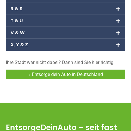
R & S
T & U
V & W
X, Y & Z
Ihre Stadt war nicht dabei? Dann sind Sie hier richtig:
» Entsorge dein Auto in Deutschland
EntsorgeDeinAuto – seit fast