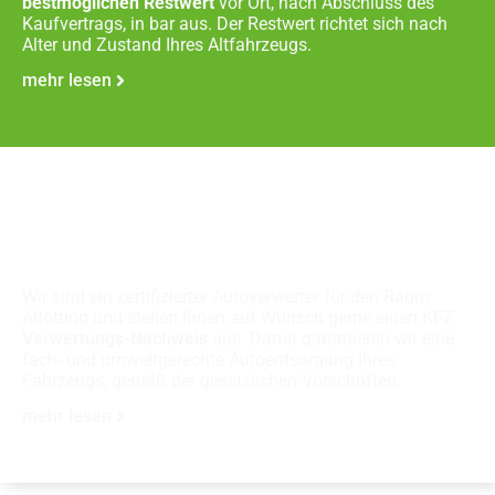
bestmöglichen Restwert
vor Ort, nach Abschluss des
Kaufvertrags, in bar aus. Der Restwert richtet sich nach
Alter und Zustand Ihres Altfahrzeugs.
mehr lesen
Fachgerechte
Autoverschrottung
Wir sind ein zertifizierter Autoverwerter für den Raum
Altötting und stellen Ihnen auf Wunsch gerne einen KFZ
Verwertungs-Nachweis
aus. Damit garantieren wir eine
fach- und umweltgerechte Autoentsorgung Ihres
Fahrzeugs, gemäß der gesetzlichen Vorschriften.
mehr lesen