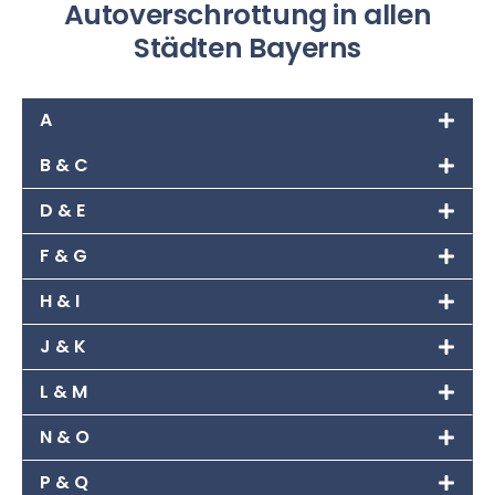
Autoverschrottung in allen
Städten Bayerns
A
B & C
D & E
F & G
H & I
J & K
L & M
N & O
P & Q