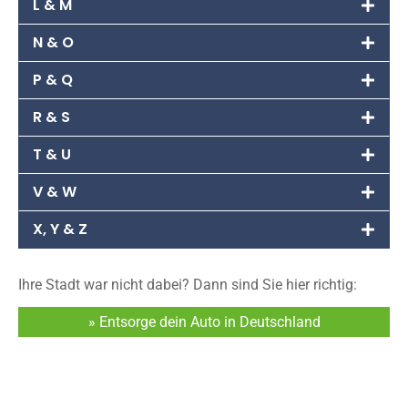
L & M
N & O
P & Q
R & S
T & U
V & W
X, Y & Z
Ihre Stadt war nicht dabei? Dann sind Sie hier richtig:
» Entsorge dein Auto in Deutschland