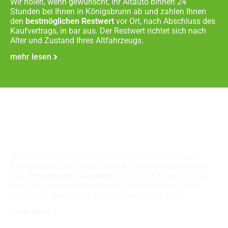
Wir holen, wenn gewünscht, Ihr Altauto binnen 24
Stunden bei Ihnen in Königsbrunn ab und zahlen Ihnen
den
bestmöglichen Restwert
vor Ort, nach Abschluss des
Kaufvertrags, in bar aus. Der Restwert richtet sich nach
Alter und Zustand Ihres Altfahrzeugs.
mehr lesen
Fachgerechte
Autoverschrottung
Wir sind ein zertifizierter Autoverwerter für den Raum
Königsbrunn und stellen Ihnen auf Wunsch gerne einen
KFZ
Verwertungs-Nachweis
aus. Damit garantieren wir
eine fach- und umweltgerechte Autoentsorgung Ihres
Fahrzeugs, gemäß der gesetzlichen Vorschriften.
mehr lesen