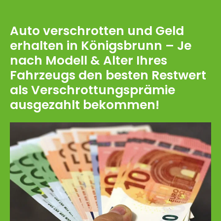
Auto verschrotten und Geld
erhalten in Königsbrunn – Je
nach Modell & Alter Ihres
Fahrzeugs den besten Restwert
als Verschrottungsprämie
ausgezahlt bekommen!