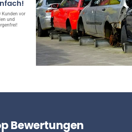
infach!
00 Kunden vor
len und
rgenfrei!
op Bewertungen