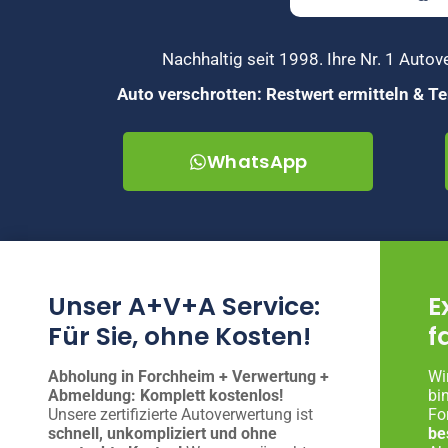
Nachhaltig seit 1998. Ihre Nr. 1 Auto
Auto verschrotten: Restwert ermitteln & 
WhatsApp
Unser A+V+A Service:
E
Für Sie, ohne Kosten!
f
Abholung in Forchheim + Verwertung +
Wi
Abmeldung: Komplett kostenlos!
bi
Unsere zertifizierte Autoverwertung ist
Fo
schnell, unkompliziert und ohne
be