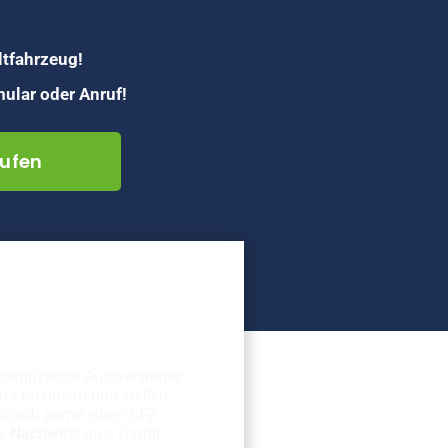
ltfahrzeug!
ular oder Anruf!
ufen
erechte
rschrottung
zertifizierter Autoverwerter
m Forchheim und stellen
unsch gerne einen KFZ
s-Nachweis
aus. Damit