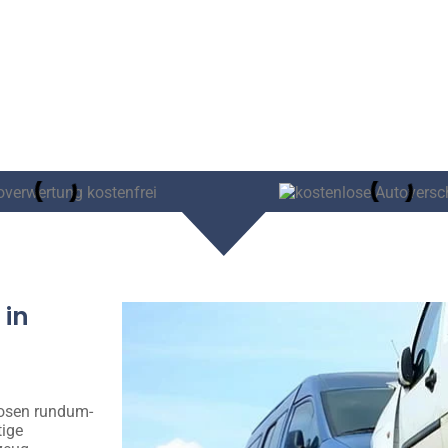
 in
losen rundum-
tige