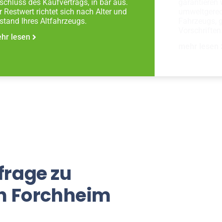
schluss des Kaufvertrags, in bar aus.
garantieren 
r Restwert richtet sich nach Alter und
umweltgerec
stand Ihres Altfahrzeugs.
Fahrzeugs, 
Vorschriften
hr lesen
mehr lesen
frage zu
in Forchheim