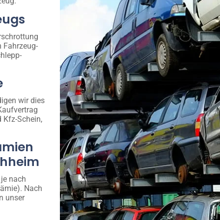
zeug.
eugs
rschrottung
m Fahrzeug-
hlepp-
e
igen wir dies
Kaufvertrag
d Kfz-Schein,
ämien
rchheim
 je nach
rämie). Nach
n unser