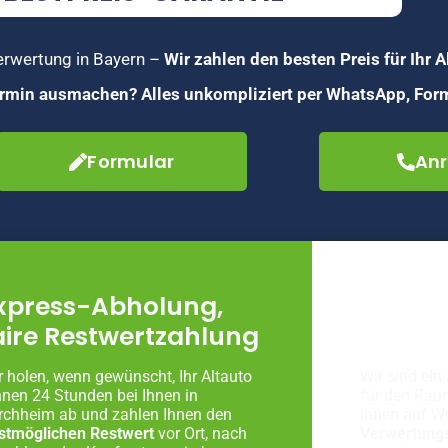
verwertung in Bayern –
Wir zahlen den besten Preis für Ihr A
Termin ausmachen? Alles unkompliziert per WhatsApp, Form
Formular
Anr
xpress-Abholung,
Fachg
aire Restwertzahlung
Autove
r holen, wenn gewünscht, Ihr Altauto
Wir sind ein 
nnen 24 Stunden bei Ihnen in
für den Rau
rchheim ab und zahlen Ihnen den
Ihnen auf W
stmöglichen Restwert
vor Ort, nach
Verwertung