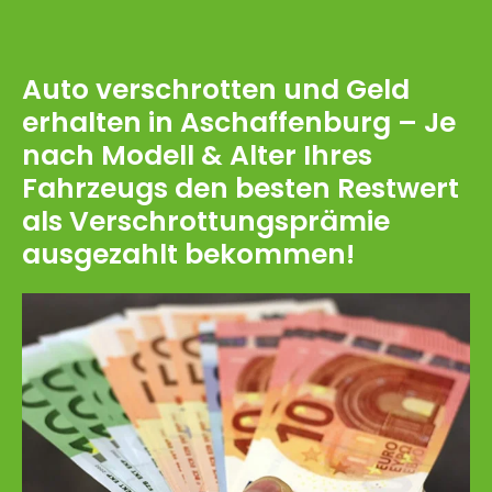
Auto verschrotten und Geld
erhalten in Aschaffenburg – Je
nach Modell & Alter Ihres
Fahrzeugs den besten Restwert
als Verschrottungsprämie
ausgezahlt bekommen!