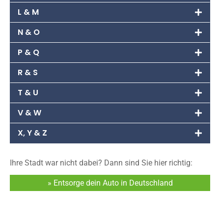
L & M
N & O
P & Q
R & S
T & U
V & W
X, Y & Z
Ihre Stadt war nicht dabei? Dann sind Sie hier richtig:
» Entsorge dein Auto in Deutschland