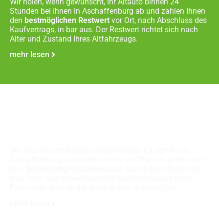
Wir holen, wenn gewünscht, Ihr Altauto binnen 24
Stunden bei Ihnen in Aschaffenburg ab und zahlen Ihnen
den
bestmöglichen Restwert
vor Ort, nach Abschluss des
Kaufvertrags, in bar aus. Der Restwert richtet sich nach
Alter und Zustand Ihres Altfahrzeugs.
mehr lesen
Fachgerechte
Autoverschrottung
Wir sind ein zertifizierter Autoverwerter für den Raum
Aschaffenburg und stellen Ihnen auf Wunsch gerne einen
KFZ
Verwertungs-Nachweis
aus. Damit garantieren wir
eine fach- und umweltgerechte Autoentsorgung Ihres
Fahrzeugs, gemäß der gesetzlichen Vorschriften.
mehr lesen