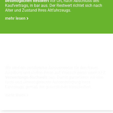
bestmöglichen Restwert
vor Ort, nach Abschluss des
Kaufvertrags, in bar aus. Der Restwert richtet sich nach
Alter und Zustand Ihres Altfahrzeugs.
mehr lesen
Fachgerechte
Autoverschrottung
Wir sind ein zertifizierter Autoverwerter für den Raum
Augsburg und stellen Ihnen auf Wunsch gerne einen KFZ
Verwertungs-Nachweis
aus. Damit garantieren wir eine
fach- und umweltgerechte Autoentsorgung Ihres
Fahrzeugs, gemäß der gesetzlichen Vorschriften.
mehr lesen