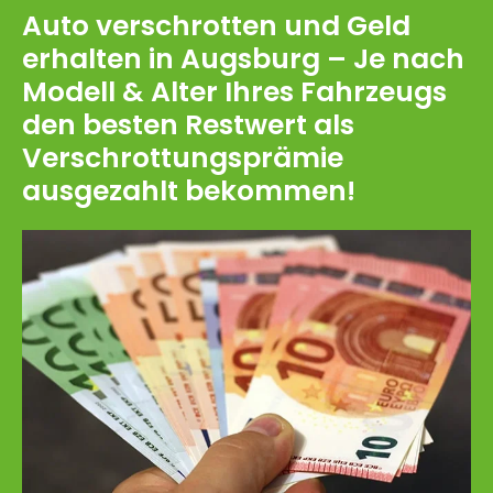
Auto verschrotten und Geld
erhalten in Augsburg – Je nach
Modell & Alter Ihres Fahrzeugs
den besten Restwert als
Verschrottungsprämie
ausgezahlt bekommen!