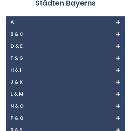
Städten Bayerns
A
B & C
D & E
F & G
H & I
J & K
L & M
N & O
P & Q
R & S