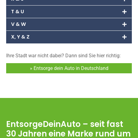
T & U
V & W
X, Y & Z
Ihre Stadt war nicht dabei? Dann sind Sie hier richtig:
» Entsorge dein Auto in Deutschland
EntsorgeDeinAuto – seit fast
30 Jahren eine Marke rund um