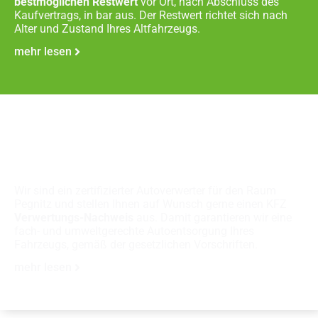
bestmöglichen Restwert
vor Ort, nach Abschluss des
Kaufvertrags, in bar aus. Der Restwert richtet sich nach
Alter und Zustand Ihres Altfahrzeugs.
mehr lesen
Fachgerechte
Autoverschrottung
Wir sind ein zertifizierter Autoverwerter für den Raum
Pegnitz und stellen Ihnen auf Wunsch gerne einen KFZ
Verwertungs-Nachweis
aus. Damit garantieren wir eine
fach- und umweltgerechte Autoentsorgung Ihres
Fahrzeugs, gemäß der gesetzlichen Vorschriften.
mehr lesen