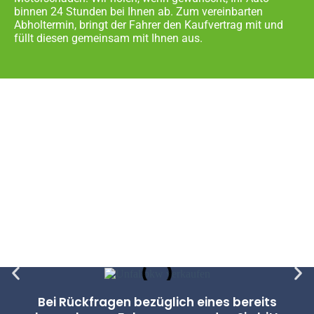
binnen 24 Stunden bei Ihnen ab. Zum vereinbarten
Abholtermin, bringt der Fahrer den Kaufvertrag mit und
füllt diesen gemeinsam mit Ihnen aus.
Haftung? Entfällt beim Verkauf
an uns.
Für jeden Kaufvertrag gilt eine gesetzliche
Sachmängelhaftung.
Bei dem Kfz-Verkauf an uns
entfällt diese für Sie, vertraglich festgehalten, komplett
– Keine möglichen Spät-Risiken, für den Verkauf Ihres
Fahrzeugs mit Motorschaden.
Bei Rückfragen bezüglich eines bereits