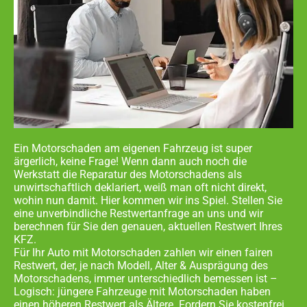
Ein Motorschaden am eigenen Fahrzeug ist super
ärgerlich, keine Frage! Wenn dann auch noch die
Werkstatt die Reparatur des Motorschadens als
unwirtschaftlich deklariert, weiß man oft nicht direkt,
wohin nun damit. Hier kommen wir ins Spiel. Stellen Sie
eine unverbindliche Restwertanfrage an uns und wir
berechnen für Sie den genauen, aktuellen Restwert Ihres
KFZ.
Für Ihr Auto mit Motorschaden zahlen wir einen fairen
Restwert, der, je nach Modell, Alter & Ausprägung des
Motorschadens, immer unterschiedlich bemessen ist –
Logisch: jüngere Fahrzeuge mit Motorschaden haben
einen höheren Restwert als Ältere. Fordern Sie kostenfrei