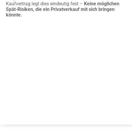
Kaufvertrag legt dies eindeutig fest –
Keine möglichen
Spät-Risiken, die ein Privatverkauf mit sich bringen
könnte.
Unser Rundum-Service:
Abholung & Abmeldung,
kostenlos inklusive
Auto noch angemeldet? Kein Problem!
Zum vereinbarten
Termin holen wir das Kfz am Fahrzeug-Standort ab –
Sie
werden 30 Minuten vor unserem Eintreffen
benachrichtigt
.
Ist Ihr Auto noch angemeldet, melden wir
es für Sie nach dem Autoverkauf kostenlos ab – dies wird
natürlich im Kaufvertrag festgehalten.