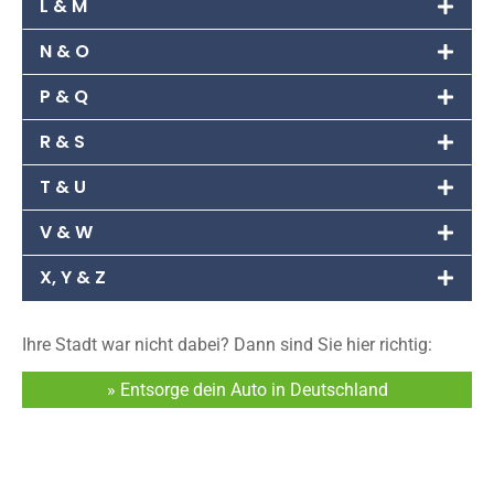
L & M
N & O
P & Q
R & S
T & U
V & W
X, Y & Z
Ihre Stadt war nicht dabei? Dann sind Sie hier richtig:
» Entsorge dein Auto in Deutschland