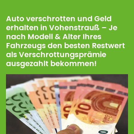
Auto verschrotten und Geld
erhalten in Vohenstrauß – Je
nach Modell & Alter Ihres
Fahrzeugs den besten Restwert
als Verschrottungsprämie
ausgezahlt bekommen!