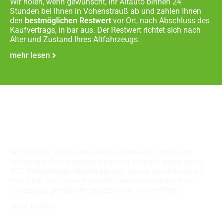
Wir holen, wenn gewünscht, Ihr Altauto binnen 24
Stunden bei Ihnen in Vohenstrauß ab und zahlen Ihnen
den
bestmöglichen Restwert
vor Ort, nach Abschluss des
Kaufvertrags, in bar aus. Der Restwert richtet sich nach
Alter und Zustand Ihres Altfahrzeugs.
mehr lesen
Fachgerechte
Autoverschrottung
Wir sind ein zertifizierter Autoverwerter für den Raum
Vohenstrauß und stellen Ihnen auf Wunsch gerne einen
KFZ
Verwertungs-Nachweis
aus. Damit garantieren wir
eine fach- und umweltgerechte Autoentsorgung Ihres
Fahrzeugs, gemäß der gesetzlichen Vorschriften.
mehr lesen