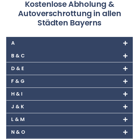
Kostenlose Abholung &
Autoverschrottung in allen
Städten Bayerns
A
B & C
D & E
F & G
H & I
J & K
L & M
N & O