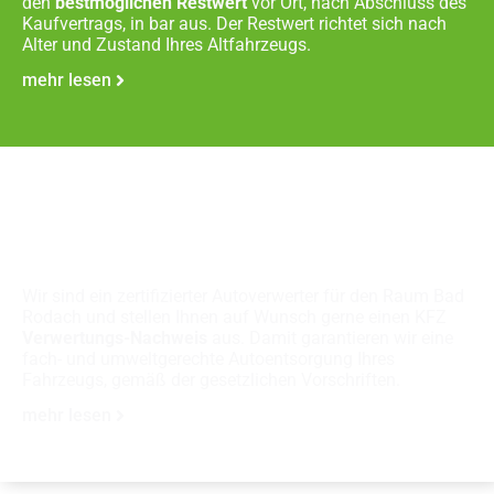
den
bestmöglichen Restwert
vor Ort, nach Abschluss des
Kaufvertrags, in bar aus. Der Restwert richtet sich nach
Alter und Zustand Ihres Altfahrzeugs.
mehr lesen
Fachgerechte
Autoverschrottung
Wir sind ein zertifizierter Autoverwerter für den Raum Bad
Rodach und stellen Ihnen auf Wunsch gerne einen KFZ
Verwertungs-Nachweis
aus. Damit garantieren wir eine
fach- und umweltgerechte Autoentsorgung Ihres
Fahrzeugs, gemäß der gesetzlichen Vorschriften.
mehr lesen