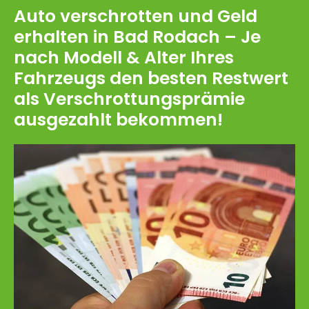
Auto verschrotten und Geld
erhalten in Bad Rodach – Je
nach Modell & Alter Ihres
Fahrzeugs den besten Restwert
als Verschrottungsprämie
ausgezahlt bekommen!