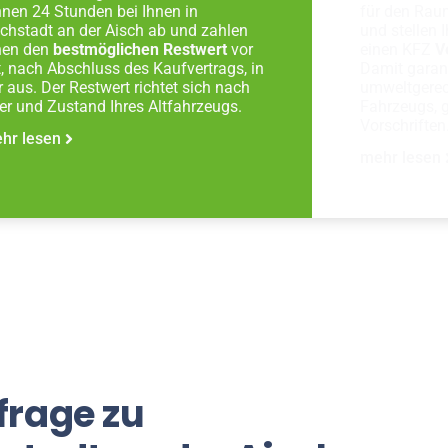
nnen 24 Stunden bei Ihnen in
für den Rau
chstadt an der Aisch ab und zahlen
und stellen
nen den
bestmöglichen Restwert
vor
einen KFZ
V
t, nach Abschluss des Kaufvertrags, in
Damit garant
r aus. Der Restwert richtet sich nach
umweltgerec
ter und Zustand Ihres Altfahrzeugs.
Fahrzeugs, 
Vorschriften
hr lesen
mehr lesen
frage zu