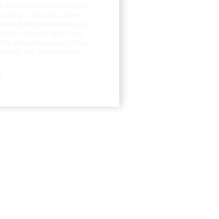
m Höchstadt an der Aisch
 Ihnen auf Wunsch gerne
erwertungs-Nachweis
aus.
ieren wir eine fach- und
hte Autoentsorgung Ihres
gemäß der gesetzlichen
.