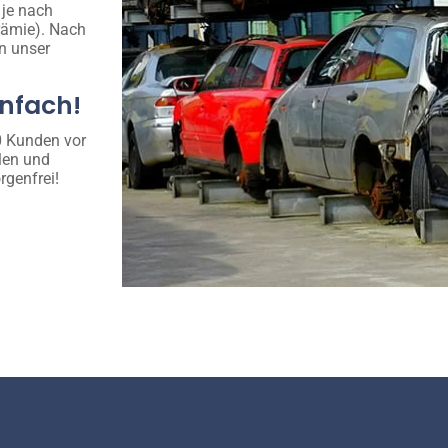
 je nach
rämie). Nach
n unser
infach!
00 Kunden vor
len und
rgenfrei!