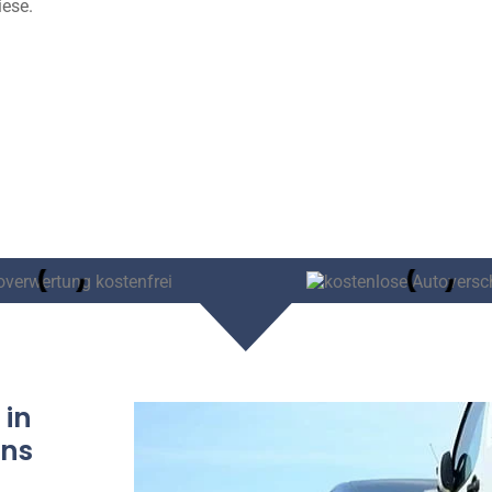
iese.
 in
rns