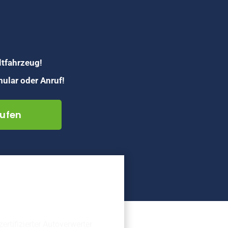
ltfahrzeug!
ular oder Anruf!
ufen
erechte
rschrottung
zertifizierter Autoverwerter