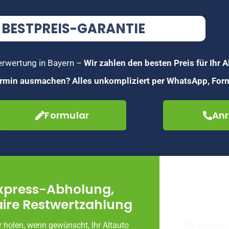
BESTPREIS-GARANTIE
verwertung in Bayern –
Wir zahlen den besten Preis für Ihr A
Termin ausmachen? Alles unkompliziert per WhatsApp, Form
Formular
Anr
xpress-Abholung,
Fachg
aire Restwertzahlung
Autove
r holen, wenn gewünscht, Ihr Altauto
Wir sind ein 