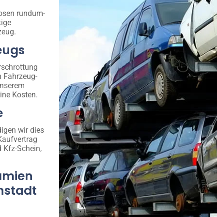
losen rundum-
tige
zeug.
eugs
rschrottung
m Fahrzeug-
 unserem
ine Kosten.
e
igen wir dies
Kaufvertrag
d Kfz-Schein,
ämien
hstadt