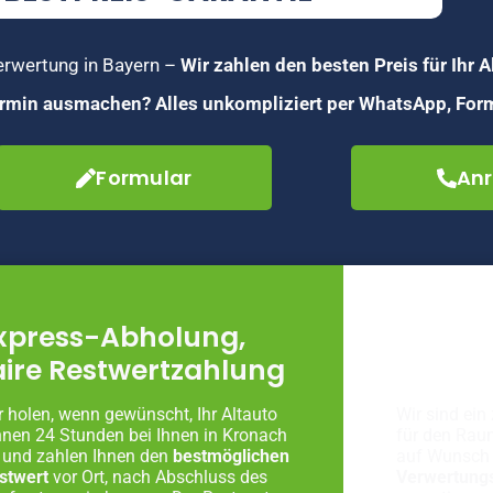
verwertung in Bayern –
Wir zahlen den besten Preis für Ihr A
Termin ausmachen? Alles unkompliziert per WhatsApp, Form
Formular
Anr
xpress-Abholung,
Fachg
aire Restwertzahlung
Autove
r holen, wenn gewünscht, Ihr Altauto
Wir sind ein 
nnen 24 Stunden bei Ihnen in Kronach
für den Rau
 und zahlen Ihnen den
bestmöglichen
auf Wunsch 
stwert
vor Ort, nach Abschluss des
Verwertung