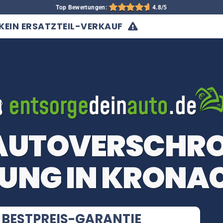
Top Bewertungen:
4.8/5
KEIN ERSATZTEIL-VERKAUF
 AUTOVERSCHR
UNG IN KRONA
BESTPREIS-GARANTIE