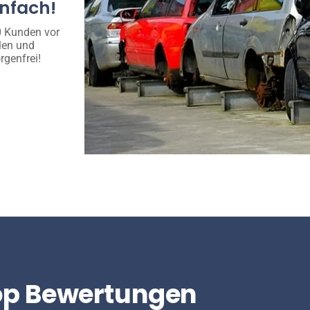
infach!
00 Kunden vor
len und
rgenfrei!
op Bewertungen