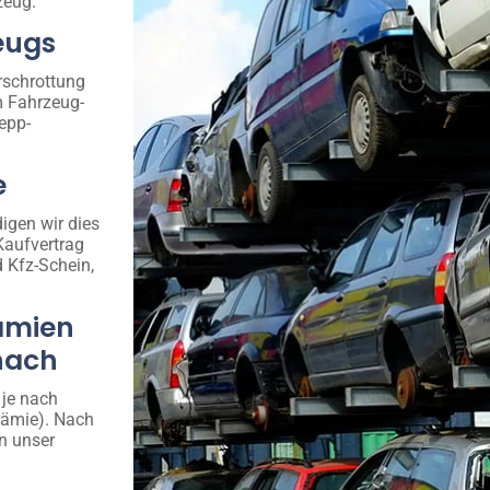
zeug.
eugs
rschrottung
m Fahrzeug-
epp-
e
igen wir dies
Kaufvertrag
d Kfz-Schein,
ämien
onach
 je nach
rämie). Nach
n unser