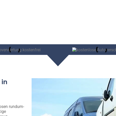
 in
losen rundum-
tige