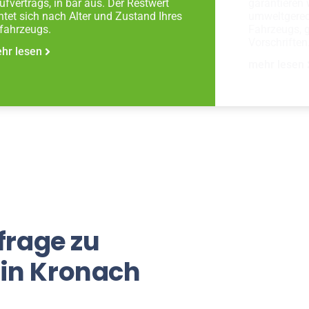
ufvertrags, in bar aus. Der Restwert
garantieren 
chtet sich nach Alter und Zustand Ihres
umweltgerec
tfahrzeugs.
Fahrzeugs, 
Vorschriften
hr lesen
mehr lesen
frage zu
 in Kronach