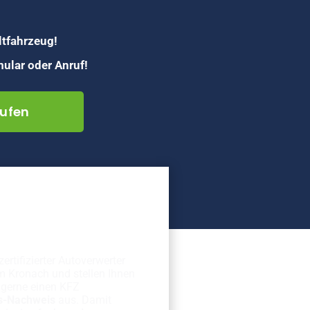
ltfahrzeug!
ular oder Anruf!
ufen
erechte
rschrottung
zertifizierter Autoverwerter
m Kronach und stellen Ihnen
gerne einen KFZ
s-Nachweis
aus. Damit