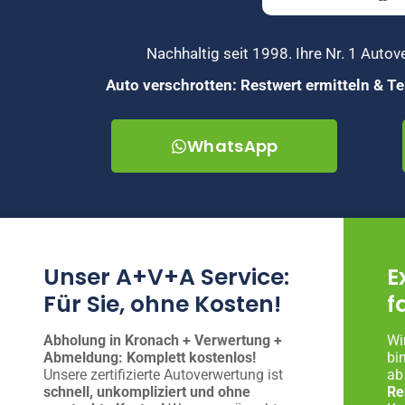
Nachhaltig seit 1998. Ihre Nr. 1 Auto
Auto verschrotten: Restwert ermitteln & 
WhatsApp
Unser A+V+A Service:
E
Für Sie, ohne Kosten!
f
Abholung in Kronach + Verwertung +
Wi
Abmeldung: Komplett kostenlos!
bi
Unsere zertifizierte Autoverwertung ist
ab
schnell, unkompliziert und ohne
Re