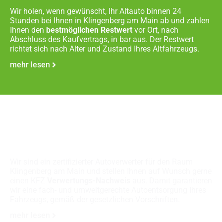
Wir holen, wenn gewünscht, Ihr Altauto binnen 24
Stunden bei Ihnen in Klingenberg am Main ab und zahlen
Ihnen den
bestmöglichen Restwert
vor Ort, nach
Abschluss des Kaufvertrags, in bar aus. Der Restwert
richtet sich nach Alter und Zustand Ihres Altfahrzeugs.
mehr lesen
Fachgerechte
Autoverschrottung
Wir sind ein zertifizierter Autoverwerter für den Raum
Klingenberg am Main und stellen Ihnen auf Wunsch gerne
einen KFZ
Verwertungs-Nachweis
aus. Damit garantieren
wir eine fach- und umweltgerechte Autoentsorgung Ihres
Fahrzeugs, gemäß der gesetzlichen Vorschriften.
mehr lesen