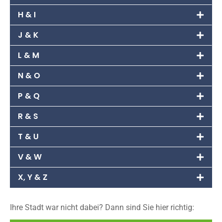
H & I
J & K
L & M
N & O
P & Q
R & S
T & U
V & W
X, Y & Z
Ihre Stadt war nicht dabei? Dann sind Sie hier richtig: