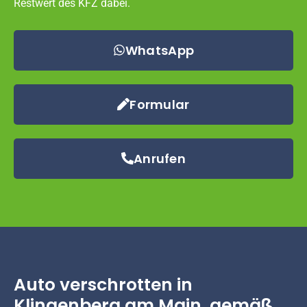
Restwert des KFZ dabei.
WhatsApp
Formular
Anrufen
Auto verschrotten in
Klingenberg am Main, gemäß