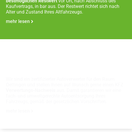
bestmöglichen Restwert
vor Ort, nach Abschluss des
Kaufvertrags, in bar aus. Der Restwert richtet sich nach
Alter und Zustand Ihres Altfahrzeugs.
mehr lesen
Fachgerechte
Autoverschrottung
Wir sind ein zertifizierter Autoverwerter für den Raum
Oettingen und stellen Ihnen auf Wunsch gerne einen KFZ
Verwertungs-Nachweis
aus. Damit garantieren wir eine
fach- und umweltgerechte Autoentsorgung Ihres
Fahrzeugs, gemäß der gesetzlichen Vorschriften.
mehr lesen