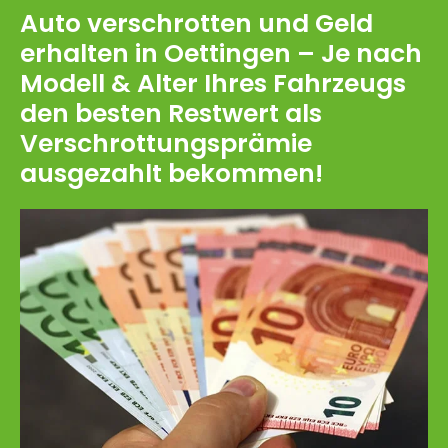
Auto verschrotten und Geld
erhalten in Oettingen – Je nach
Modell & Alter Ihres Fahrzeugs
den besten Restwert als
Verschrottungsprämie
ausgezahlt bekommen!