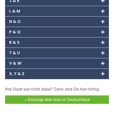
J & K
L & M
N & O
P & Q
R & S
T & U
V & W
X, Y & Z
Ihre Stadt war nicht dabei? Dann sind Sie hier richtig:
» Entsorge dein Auto in Deutschland