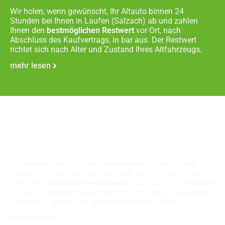
Wir holen, wenn gewünscht, Ihr Altauto binnen 24
Stunden bei Ihnen in Laufen (Salzach) ab und zahlen
Ihnen den
bestmöglichen Restwert
vor Ort, nach
Abschluss des Kaufvertrags, in bar aus. Der Restwert
richtet sich nach Alter und Zustand Ihres Altfahrzeugs.
mehr lesen
Fachgerechte
Autoverschrottung
Wir sind ein zertifizierter Autoverwerter für den Raum
Laufen (Salzach) und stellen Ihnen auf Wunsch gerne
einen KFZ
Verwertungs-Nachweis
aus. Damit garantieren
wir eine fach- und umweltgerechte Autoentsorgung Ihres
Fahrzeugs, gemäß der gesetzlichen Vorschriften.
mehr lesen