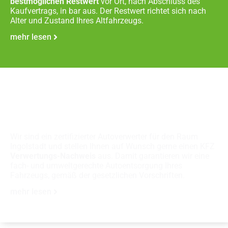
bestmöglichen Restwert
vor Ort, nach Abschluss des
Kaufvertrags, in bar aus. Der Restwert richtet sich nach
Alter und Zustand Ihres Altfahrzeugs.
mehr lesen
Fachgerechte
Autoverschrottung
Wir sind ein zertifizierter Autoverwerter für den Raum
Ingolstadt und stellen Ihnen auf Wunsch gerne einen KFZ
Verwertungs-Nachweis
aus. Damit garantieren wir eine
fach- und umweltgerechte Autoentsorgung Ihres
Fahrzeugs, gemäß der gesetzlichen Vorschriften.
mehr lesen