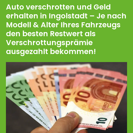
Auto verschrotten und Geld
erhalten in Ingolstadt – Je nach
Modell & Alter Ihres Fahrzeugs
den besten Restwert als
Verschrottungsprämie
ausgezahlt bekommen!