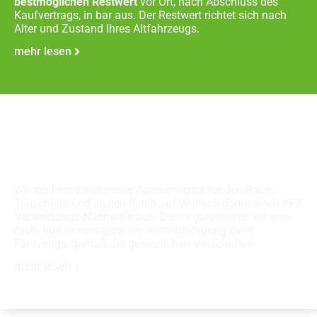
bestmöglichen Restwert
vor Ort, nach Abschluss des
Kaufvertrags, in bar aus. Der Restwert richtet sich nach
Alter und Zustand Ihres Altfahrzeugs.
mehr lesen
Fachgerechte
Autoverschrottung
Wir sind ein zertifizierter Autoverwerter für den Raum
Teuschnitz und stellen Ihnen auf Wunsch gerne einen KFZ
Verwertungs-Nachweis
aus. Damit garantieren wir eine
fach- und umweltgerechte Autoentsorgung Ihres
Fahrzeugs, gemäß der gesetzlichen Vorschriften.
mehr lesen