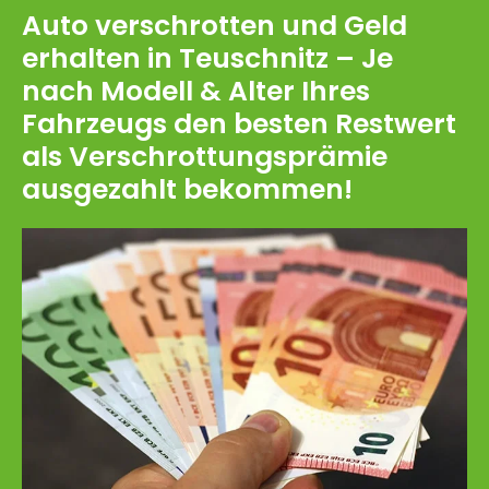
Auto verschrotten und Geld
erhalten in Teuschnitz – Je
nach Modell & Alter Ihres
Fahrzeugs den besten Restwert
als Verschrottungsprämie
ausgezahlt bekommen!