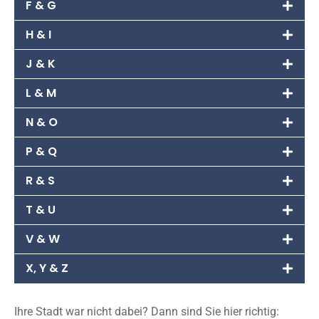
F & G
H & I
J & K
L & M
N & O
P & Q
R & S
T & U
V & W
X, Y & Z
Ihre Stadt war nicht dabei? Dann sind Sie hier richtig: