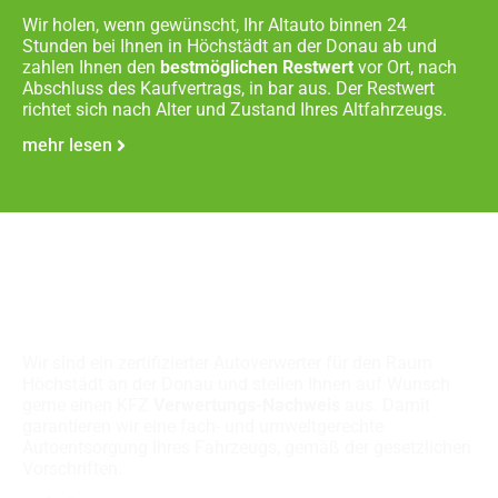
Wir holen, wenn gewünscht, Ihr Altauto binnen 24
Stunden bei Ihnen in Höchstädt an der Donau ab und
zahlen Ihnen den
bestmöglichen Restwert
vor Ort, nach
Abschluss des Kaufvertrags, in bar aus. Der Restwert
richtet sich nach Alter und Zustand Ihres Altfahrzeugs.
mehr lesen
Fachgerechte
Autoverschrottung
Wir sind ein zertifizierter Autoverwerter für den Raum
Höchstädt an der Donau und stellen Ihnen auf Wunsch
gerne einen KFZ
Verwertungs-Nachweis
aus. Damit
garantieren wir eine fach- und umweltgerechte
Autoentsorgung Ihres Fahrzeugs, gemäß der gesetzlichen
Vorschriften.