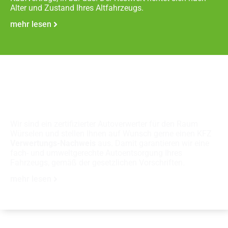
Alter und Zustand Ihres Altfahrzeugs.
mehr lesen
Fachgerechte
Autoverschrottung
Wir sind ein zertifizierter Autoverwerter für den Raum
Würselen und stellen Ihnen auf Wunsch gerne einen KFZ
Verwertungs-Nachweis
aus. Damit garantieren wir eine
fach- und umweltgerechte Autoentsorgung Ihres
Fahrzeugs, gemäß der gesetzlichen Vorschriften.
mehr lesen