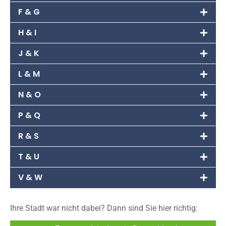
F & G
H & I
J & K
L & M
N & O
P & Q
R & S
T & U
V & W
Ihre Stadt war nicht dabei? Dann sind Sie hier richtig: