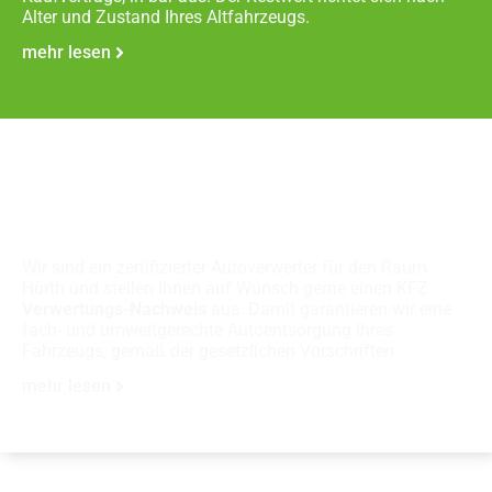
Alter und Zustand Ihres Altfahrzeugs.
mehr lesen
Fachgerechte
Autoverschrottung
Wir sind ein zertifizierter Autoverwerter für den Raum
Hürth und stellen Ihnen auf Wunsch gerne einen KFZ
Verwertungs-Nachweis
aus. Damit garantieren wir eine
fach- und umweltgerechte Autoentsorgung Ihres
Fahrzeugs, gemäß der gesetzlichen Vorschriften.
mehr lesen