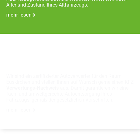
Alter und Zustand Ihres Altfahrzeugs.
mehr lesen
Fachgerechte
Autoverschrottung
Wir sind ein zertifizierter Autoverwerter für den Raum
Euskirchen und stellen Ihnen auf Wunsch gerne einen KFZ
Verwertungs-Nachweis
aus. Damit garantieren wir eine
fach- und umweltgerechte Autoentsorgung Ihres
Fahrzeugs, gemäß der gesetzlichen Vorschriften.
mehr lesen