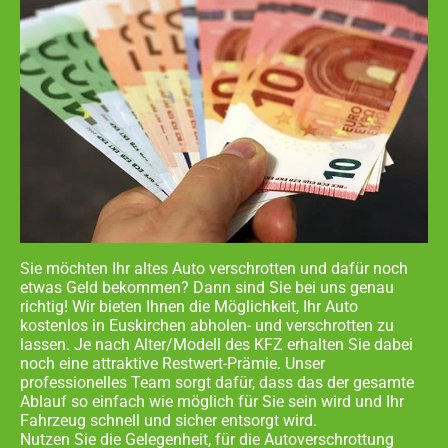
Sie möchten Ihr altes Auto verschrotten und dafür noch
etwas Geld bekommen? Dann sind Sie bei uns genau
richtig! Wir bieten Ihnen die Möglichkeit, Ihr Auto
kostenlos in
Euskirchen abholen- und
verschrotten zu
lassen. Je nach Alter/Modell des KFZ erhalten Sie dabei
noch eine attraktive Restwert-Prämie. Unser
professionelles Team sorgt dafür, dass das der gesamte
Ablauf so einfach wie möglich für Sie sein wird und Ihr
Fahrzeug schnell und sicher entsorgt wird.
Nutzen Sie die Gelegenheit, für die Autoverschrottung