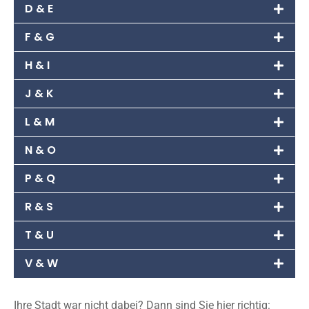
D & E
F & G
H & I
J & K
L & M
N & O
P & Q
R & S
T & U
V & W
Ihre Stadt war nicht dabei? Dann sind Sie hier richtig: