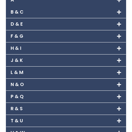
B & C
D & E
F & G
H & I
J & K
L & M
N & O
P & Q
R & S
T & U