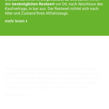
den
bestmöglichen Restwert
vor Ort, nach Abschluss des
Kaufvertrags, in bar aus. Der Restwert richtet sich nach
Alter und Zustand Ihres Altfahrzeugs.
mehr lesen
Fachgerechte
Autoverschrottung
Wir sind ein zertifizierter Autoverwerter für den Raum
Bergneustadt und stellen Ihnen auf Wunsch gerne einen
KFZ
Verwertungs-Nachweis
aus. Damit garantieren wir
eine fach- und umweltgerechte Autoentsorgung Ihres
Fahrzeugs, gemäß der gesetzlichen Vorschriften.
mehr lesen