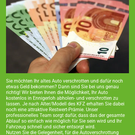
Sie möchten Ihr altes Auto verschrotten und dafür noch
etwas Geld bekommen? Dann sind Sie bei uns genau
richtig! Wir bieten Ihnen die Möglichkeit, Ihr Auto
kostenlos in
Ennigerloh abholen- und
verschrotten zu
lassen. Je nach Alter/Modell des KFZ erhalten Sie dabei
noch eine attraktive Restwert-Prämie. Unser
professionelles Team sorgt dafür, dass das der gesamte
Ablauf so einfach wie möglich für Sie sein wird und Ihr
Fahrzeug schnell und sicher entsorgt wird.
Nutzen Sie die Gelegenheit, für die Autoverschrottung