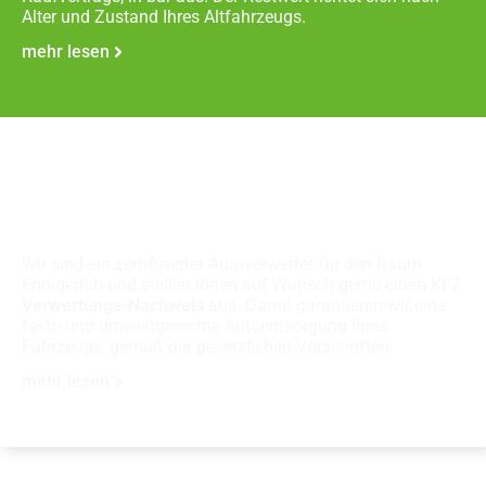
Alter und Zustand Ihres Altfahrzeugs.
mehr lesen
Fachgerechte
Autoverschrottung
Wir sind ein zertifizierter Autoverwerter für den Raum
Ennigerloh und stellen Ihnen auf Wunsch gerne einen KFZ
Verwertungs-Nachweis
aus. Damit garantieren wir eine
fach- und umweltgerechte Autoentsorgung Ihres
Fahrzeugs, gemäß der gesetzlichen Vorschriften.
mehr lesen