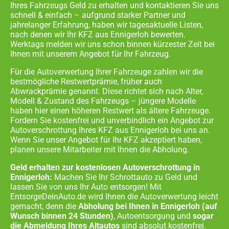
Ihres Fahrzeugs Geld zu erhalten und kontaktieren Sie uns
schnell & einfach – aufgrund starker Partner und
jahrelanger Erfahrung, haben wir tagesaktuelle Listen,
nach denen wir Ihr KFZ aus
Ennigerloh
bewerten.
Werktags melden wir uns schon binnen kürzester Zeit bei
Ihnen mit unserem Angebot für Ihr Fahrzeug.
Für die Autoverwertung Ihrer Fahrzeuge zahlen wir die
bestmögliche Restwertprämie, früher auch
Abwrackprämie genannt. Diese richtet sich nach Alter,
Modell & Zustand des Fahrzeugs – jüngere Modelle
haben hier einen höheren Restwert als ältere Fahrzeuge.
Fordern Sie kostenfrei und unverbindlich ein Angebot zur
Autoverschrottung Ihres KFZ aus
Ennigerloh
bei uns an.
Wenn Sie unser Angebot für Ihr KFZ akzeptiert haben,
planen unsere Mitarbeiter mit Ihnen die Abholung.
Geld erhalten zur kostenlosen Autoverschrottung in
Ennigerloh:
Machen Sie Ihr Schrottauto zu Geld und
lassen Sie von uns Ihr Auto entsorgen! Mit
EntsorgeDeinAuto.de wird Ihnen die Autoverwertung leicht
gemacht, denn die
Abholung bei Ihnen in
Ennigerloh
(auf
Wunsch binnen 24 Stunden)
, Autoentsorgung und
sogar
die Abmeldung Ihres Altautos
sind absolut kostenfrei.