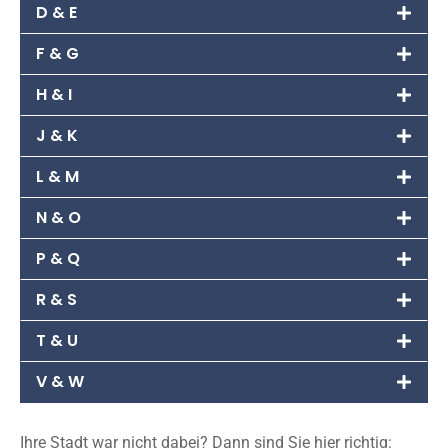
D & E
F & G
H & I
J & K
L & M
N & O
P & Q
R & S
T & U
V & W
Ihre Stadt war nicht dabei? Dann sind Sie hier richtig: