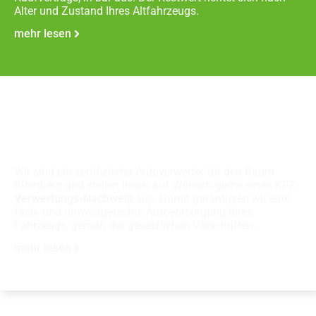
Alter und Zustand Ihres Altfahrzeugs.
mehr lesen
Fachgerechte
Autoverschrottung
Wir sind ein zertifizierter Autoverwerter für den Raum
Blomberg und stellen Ihnen auf Wunsch gerne einen KFZ
Verwertungs-Nachweis
aus. Damit garantieren wir eine
fach- und umweltgerechte Autoentsorgung Ihres
Fahrzeugs, gemäß der gesetzlichen Vorschriften.
mehr lesen