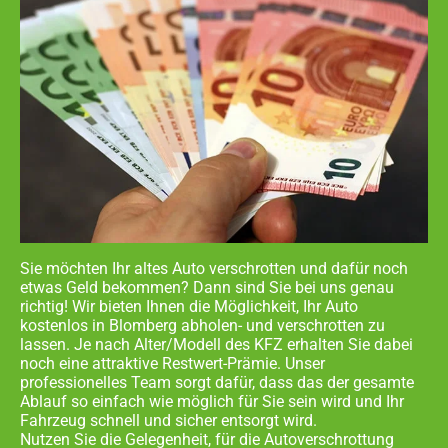
Sie möchten Ihr altes Auto verschrotten und dafür noch
etwas Geld bekommen? Dann sind Sie bei uns genau
richtig! Wir bieten Ihnen die Möglichkeit, Ihr Auto
kostenlos in
Blomberg abholen- und
verschrotten zu
lassen. Je nach Alter/Modell des KFZ erhalten Sie dabei
noch eine attraktive Restwert-Prämie. Unser
professionelles Team sorgt dafür, dass das der gesamte
Ablauf so einfach wie möglich für Sie sein wird und Ihr
Fahrzeug schnell und sicher entsorgt wird.
Nutzen Sie die Gelegenheit, für die Autoverschrottung