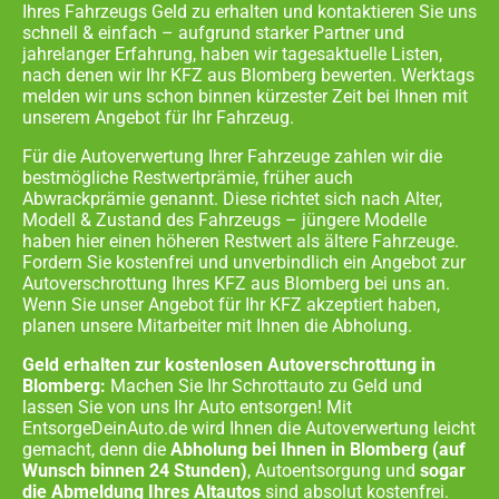
Ihres Fahrzeugs Geld zu erhalten und kontaktieren Sie uns
schnell & einfach – aufgrund starker Partner und
jahrelanger Erfahrung, haben wir tagesaktuelle Listen,
nach denen wir Ihr KFZ aus
Blomberg
bewerten. Werktags
melden wir uns schon binnen kürzester Zeit bei Ihnen mit
unserem Angebot für Ihr Fahrzeug.
Für die Autoverwertung Ihrer Fahrzeuge zahlen wir die
bestmögliche Restwertprämie, früher auch
Abwrackprämie genannt. Diese richtet sich nach Alter,
Modell & Zustand des Fahrzeugs – jüngere Modelle
haben hier einen höheren Restwert als ältere Fahrzeuge.
Fordern Sie kostenfrei und unverbindlich ein Angebot zur
Autoverschrottung Ihres KFZ aus
Blomberg
bei uns an.
Wenn Sie unser Angebot für Ihr KFZ akzeptiert haben,
planen unsere Mitarbeiter mit Ihnen die Abholung.
Geld erhalten zur kostenlosen Autoverschrottung in
Blomberg:
Machen Sie Ihr Schrottauto zu Geld und
lassen Sie von uns Ihr Auto entsorgen! Mit
EntsorgeDeinAuto.de wird Ihnen die Autoverwertung leicht
gemacht, denn die
Abholung bei Ihnen in
Blomberg
(auf
Wunsch binnen 24 Stunden)
, Autoentsorgung und
sogar
die Abmeldung Ihres Altautos
sind absolut kostenfrei.