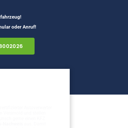
tfahrzeug!
ular oder Anruf!
 8002026
erechte
rschrottung
zertifizierter Autoverwerter
m Versmold und stellen
unsch gerne einen KFZ
s-Nachweis
aus. Damit