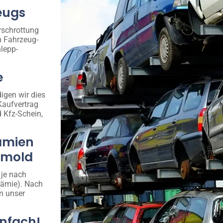
eugs
rschrottung
m Fahrzeug-
lepp-
e
igen wir dies
Kaufvertrag
d Kfz-Schein,
ämien
rsmold
 je nach
rämie). Nach
n unser
infach!