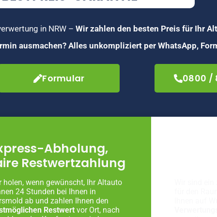
toverwertung in NRW –
Wir zahlen den besten Preis für Ihr Al
Termin ausmachen? Alles unkompliziert per WhatsApp, Form
Formular
0800 /
xpress-Abholung,
Fachg
aire Restwertzahlung
Autove
r holen, wenn gewünscht, Ihr Altauto
Wir sind ein 
nnen 24 Stunden bei Ihnen in
für den Rau
rsmold ab und zahlen Ihnen den
Ihnen auf W
stmöglichen Restwert
vor Ort, nach
Verwertung