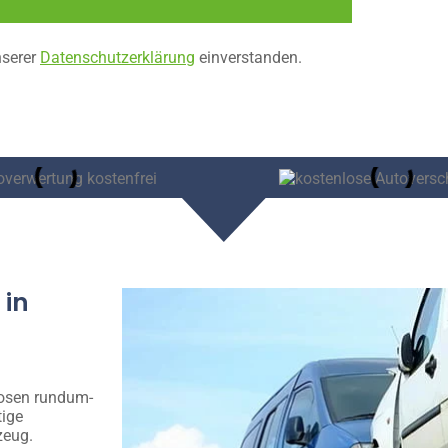
nserer
Datenschutzerklärung
einverstanden.
 in
losen rundum-
tige
zeug.