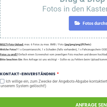
Fotos in den Kaste
Fotos durch
MULTI-Foto-Upload:
max. 6 Fotos zu max. 8MB / Foto
(jpg/jpeg/png/jfif/heic)
Welche Fotos?
1 x Gesamtansicht, 1 x Schaden (falls vorhanden), 1 x Fahrzeugschein ODER
Fotos zu groß?
Einfach einen Screenshot vom jeweiligen Foto machen und diesen hochlad
Bitte beachten Sie:
Ihre Anfrage ist uns wichtig! – Sollte es zu Fehlern beim Upload komme
KONTAKT-EINVERSTÄNDNIS
Ich willige ein, zum Zwecke der Angebots-Abgabe kontaktier
unserem System gelöscht!)
ANFRAGE SE