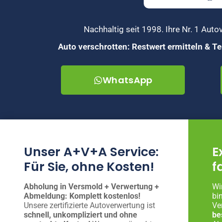
Nachhaltig seit 1998. Ihre Nr. 1 Au
Auto verschrotten: Restwert ermitteln & 
WhatsApp
Unser A+V+A Service:
E
Für Sie, ohne Kosten!
f
Abholung in Versmold + Verwertung +
Wi
Abmeldung: Komplett kostenlos!
bi
Unsere zertifizierte Autoverwertung ist
Ve
schnell, unkompliziert und ohne
be