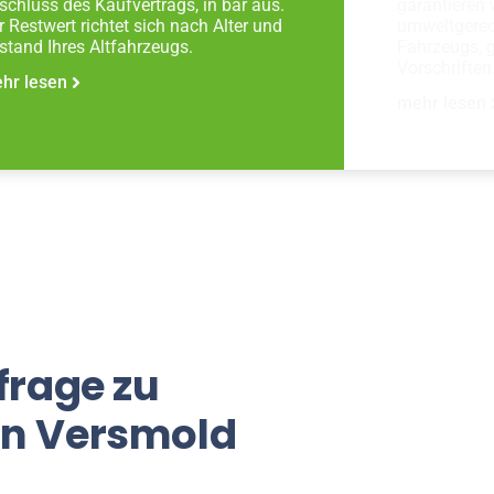
schluss des Kaufvertrags, in bar aus.
garantieren 
r Restwert richtet sich nach Alter und
umweltgerec
stand Ihres Altfahrzeugs.
Fahrzeugs, 
Vorschriften
hr lesen
mehr lesen
frage zu
in Versmold