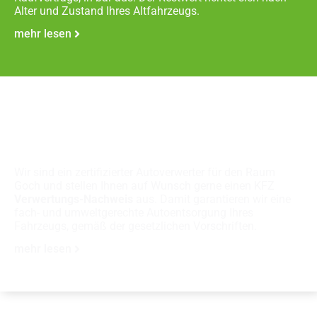
Alter und Zustand Ihres Altfahrzeugs.
mehr lesen
Fachgerechte
Autoverschrottung
Wir sind ein zertifizierter Autoverwerter für den Raum
Goch und stellen Ihnen auf Wunsch gerne einen KFZ
Verwertungs-Nachweis
aus. Damit garantieren wir eine
fach- und umweltgerechte Autoentsorgung Ihres
Fahrzeugs, gemäß der gesetzlichen Vorschriften.
mehr lesen