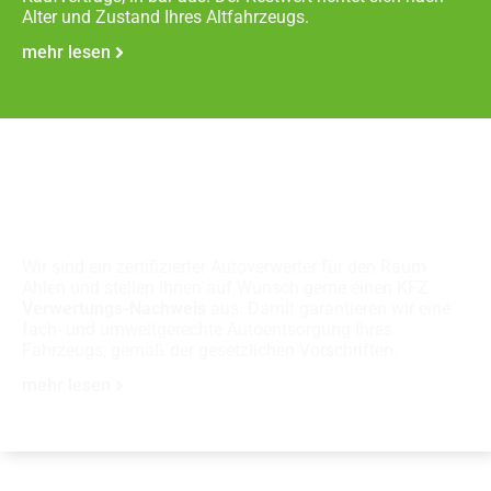
Alter und Zustand Ihres Altfahrzeugs.
mehr lesen
Fachgerechte
Autoverschrottung
Wir sind ein zertifizierter Autoverwerter für den Raum
Ahlen und stellen Ihnen auf Wunsch gerne einen KFZ
Verwertungs-Nachweis
aus. Damit garantieren wir eine
fach- und umweltgerechte Autoentsorgung Ihres
Fahrzeugs, gemäß der gesetzlichen Vorschriften.
mehr lesen