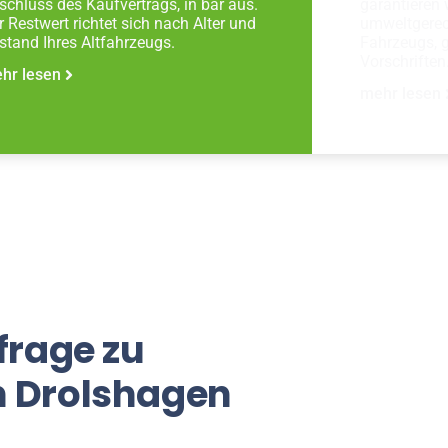
schluss des Kaufvertrags, in bar aus.
garantieren 
r Restwert richtet sich nach Alter und
umweltgerec
stand Ihres Altfahrzeugs.
Fahrzeugs, 
Vorschriften
hr lesen
mehr lesen
frage zu
n Drolshagen