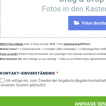
Fotos in den Kaste
Fotos durch
MULTI-Foto-Upload:
max. 6 Fotos zu max. 8MB / Foto
(jpg/jpeg/png/jfif/heic)
Welche Fotos?
1 x Gesamtansicht, 1 x Schaden (falls vorhanden), 1 x Fahrzeugschein ODER
Fotos zu groß?
Einfach einen Screenshot vom jeweiligen Foto machen und diesen hochlad
Bitte beachten Sie:
Ihre Anfrage ist uns wichtig! – Sollte es zu Fehlern beim Upload komme
KONTAKT-EINVERSTÄNDNIS
Ich willige ein, zum Zwecke der Angebots-Abgabe kontaktier
unserem System gelöscht!)
ANFRAGE SE