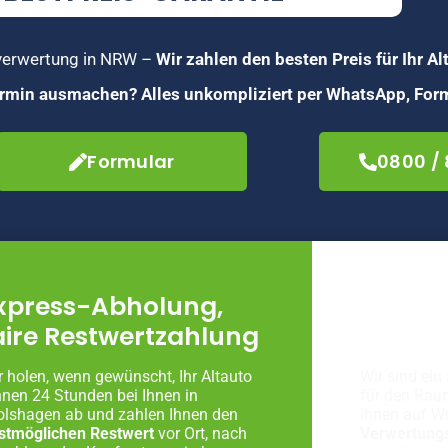
toverwertung in NRW –
Wir zahlen den besten Preis für Ihr Al
Termin ausmachen? Alles unkompliziert per WhatsApp, Form
Formular
0800 /
xpress-Abholung,
Fachg
aire Restwertzahlung
Autove
r holen, wenn gewünscht, Ihr Altauto
Wir sind ein 
nnen 24 Stunden bei Ihnen in
für den Rau
olshagen ab und zahlen Ihnen den
Ihnen auf W
stmöglichen Restwert
vor Ort, nach
Verwertung