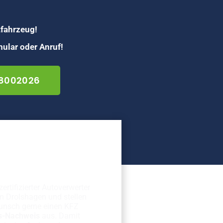
tfahrzeug!
ular oder Anruf!
 8002026
erechte
rschrottung
zertifizierter Autoverwerter
m Drolshagen und stellen
unsch gerne einen KFZ
s-Nachweis
aus. Damit