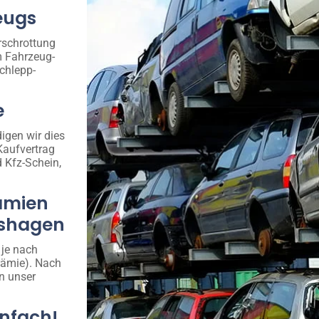
eugs
rschrottung
m Fahrzeug-
chlepp-
e
igen wir dies
Kaufvertrag
d Kfz-Schein,
ämien
olshagen
 je nach
rämie). Nach
n unser
infach!