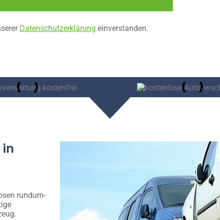
nserer
Datenschutzerklärung
einverstanden.
 in
losen rundum-
tige
zeug.