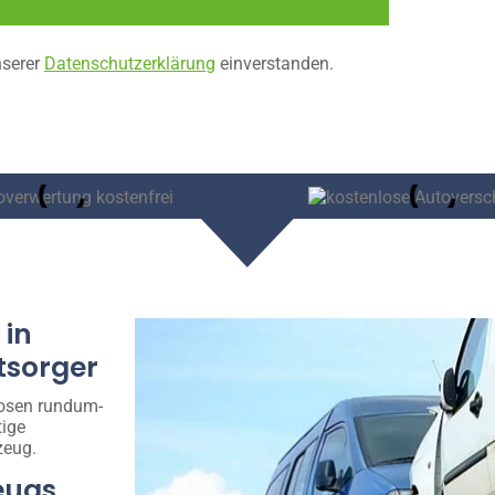
nserer
Datenschutzerklärung
einverstanden.
 in
tsorger
losen rundum-
tige
zeug.
eugs