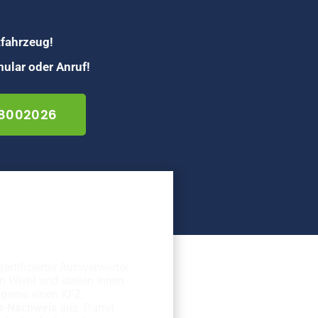
tfahrzeug!
ular oder Anruf!
 8002026
erechte
rschrottung
zertifizierter Autoverwerter
 Wiehl und stellen Ihnen
gerne einen KFZ
s-Nachweis
aus. Damit