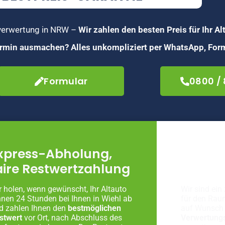
toverwertung in NRW –
Wir zahlen den besten Preis für Ihr Al
Termin ausmachen? Alles unkompliziert per WhatsApp, Form
Formular
0800 /
xpress-Abholung,
Fachg
aire Restwertzahlung
Autove
r holen, wenn gewünscht, Ihr Altauto
Wir sind ein 
nnen 24 Stunden bei Ihnen in Wiehl ab
für den Raum
d zahlen Ihnen den
bestmöglichen
auf Wunsch 
stwert
vor Ort, nach Abschluss des
Verwertung