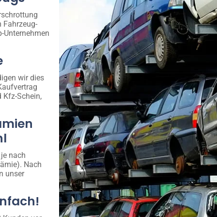
rschrottung
m Fahrzeug-
pp-Unternehmen
e
igen wir dies
Kaufvertrag
d Kfz-Schein,
ämien
hl
 je nach
rämie). Nach
n unser
infach!