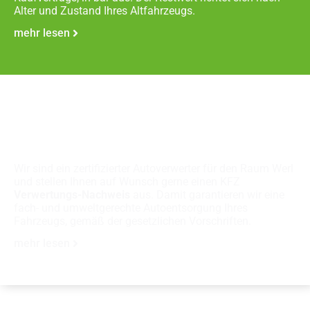
Alter und Zustand Ihres Altfahrzeugs.
mehr lesen
Fachgerechte
Autoverschrottung
Wir sind ein zertifizierter Autoverwerter für den Raum Werl
und stellen Ihnen auf Wunsch gerne einen KFZ
Verwertungs-Nachweis
aus. Damit garantieren wir eine
fach- und umweltgerechte Autoentsorgung Ihres
Fahrzeugs, gemäß der gesetzlichen Vorschriften.
mehr lesen