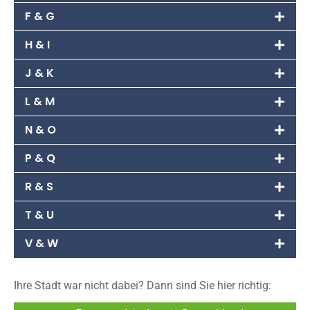
F & G
H & I
J & K
L & M
N & O
P & Q
R & S
T & U
V & W
Ihre Stadt war nicht dabei? Dann sind Sie hier richtig: