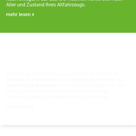
Alter und Zustand Ihres Altfahrzeugs.
mehr lesen
Fachgerechte
Autoverschrottung
Wir sind ein zertifizierter Autoverwerter für den Raum
Warburg und stellen Ihnen auf Wunsch gerne einen KFZ
Verwertungs-Nachweis
aus. Damit garantieren wir eine
fach- und umweltgerechte Autoentsorgung Ihres
Fahrzeugs, gemäß der gesetzlichen Vorschriften.
mehr lesen