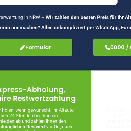
toverwertung in NRW –
Wir zahlen den besten Preis für Ihr Al
Termin ausmachen? Alles unkompliziert per WhatsApp, Form
Formular
0800 /
xpress-Abholung,
Fachg
aire Restwertzahlung
Autove
r holen, wenn gewünscht, Ihr Altauto
Wir sind ein 
nnen 24 Stunden bei Ihnen in
für den Rau
hleiden ab und zahlen Ihnen den
Ihnen auf W
stmöglichen Restwert
vor Ort, nach
Verwertung