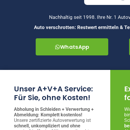
Nachhaltig seit 1998. Ihre Nr. 1 Au
Auto verschrotten: Restwert ermitteln & 
WhatsApp
Unser A+V+A Service:
E
Für Sie, ohne Kosten!
f
Abholung in Schleiden + Verwertung +
Wi
Abmeldung: Komplett kostenlos!
bi
Unsere zertifizierte Autoverwertung ist
Sc
schnell, unkompliziert und ohne
be