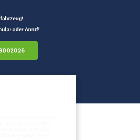
tfahrzeug!
ular oder Anruf!
 8002026
erechte
rschrottung
zertifizierter Autoverwerter
m Schleiden und stellen
unsch gerne einen KFZ
s-Nachweis
aus. Damit