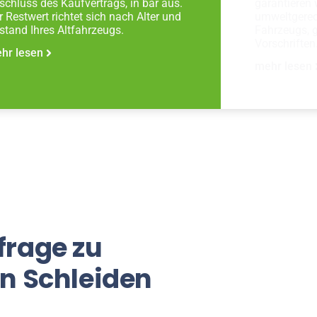
schluss des Kaufvertrags, in bar aus.
garantieren 
r Restwert richtet sich nach Alter und
umweltgerec
stand Ihres Altfahrzeugs.
Fahrzeugs, 
Vorschriften
hr lesen
mehr lesen
frage zu
in Schleiden