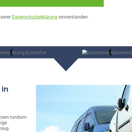
nserer
Datenschutzerklärung
einverstanden.
 in
losen rundum-
tige
zeug.