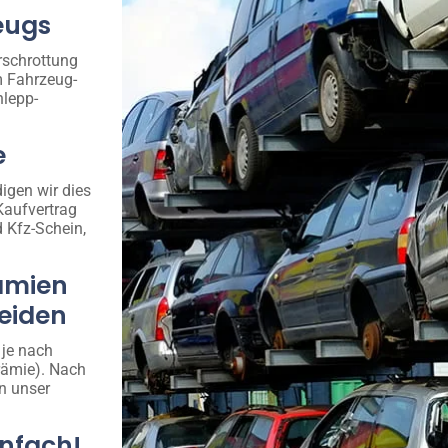
eugs
rschrottung
m Fahrzeug-
hlepp-
e
igen wir dies
Kaufvertrag
d Kfz-Schein,
ämien
leiden
 je nach
rämie). Nach
n unser
infach!