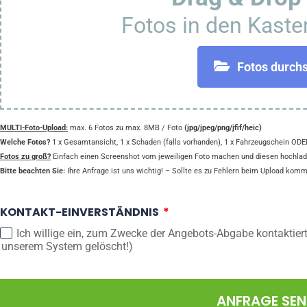
Fotos in den Kaste
Fotos durch
MULTI-Foto-Upload:
max. 6 Fotos zu max. 8MB / Foto
(jpg/jpeg/png/jfif/heic)
Welche Fotos?
1 x Gesamtansicht, 1 x Schaden (falls vorhanden), 1 x Fahrzeugschein ODER
Fotos zu groß?
Einfach einen Screenshot vom jeweiligen Foto machen und diesen hochlad
Bitte beachten Sie:
Ihre Anfrage ist uns wichtig! – Sollte es zu Fehlern beim Upload komme
KONTAKT-EINVERSTÄNDNIS
Ich willige ein, zum Zwecke der Angebots-Abgabe kontaktier
unserem System gelöscht!)
ANFRAGE SE