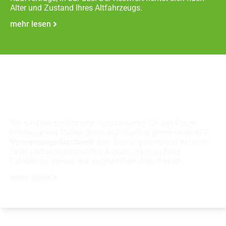
Alter und Zustand Ihres Altfahrzeugs.
mehr lesen
Fachgerechte
Autoverschrottung
Wir sind ein zertifizierter Autoverwerter für den Raum
Isselburg und stellen Ihnen auf Wunsch gerne einen KFZ
Verwertungs-Nachweis
aus. Damit garantieren wir eine
fach- und umweltgerechte Autoentsorgung Ihres
Fahrzeugs, gemäß der gesetzlichen Vorschriften.
mehr lesen