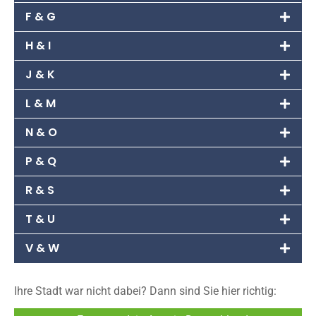
F & G
H & I
J & K
L & M
N & O
P & Q
R & S
T & U
V & W
Ihre Stadt war nicht dabei? Dann sind Sie hier richtig: