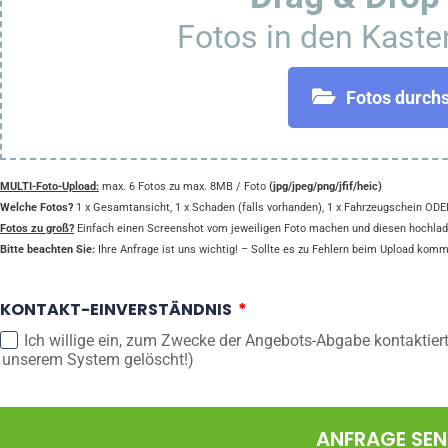
Fotos in den Kaste
Fotos durch
MULTI-Foto-Upload:
max. 6 Fotos zu max. 8MB / Foto
(jpg/jpeg/png/jfif/heic)
Welche Fotos?
1 x Gesamtansicht, 1 x Schaden (falls vorhanden), 1 x Fahrzeugschein ODER
Fotos zu groß?
Einfach einen Screenshot vom jeweiligen Foto machen und diesen hochlad
Bitte beachten Sie:
Ihre Anfrage ist uns wichtig! – Sollte es zu Fehlern beim Upload komme
KONTAKT-EINVERSTÄNDNIS
Ich willige ein, zum Zwecke der Angebots-Abgabe kontaktier
unserem System gelöscht!)
ANFRAGE SE