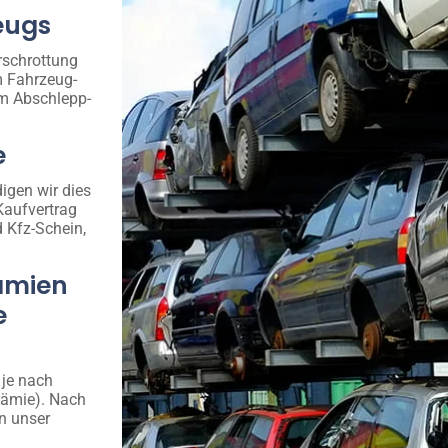
eugs
rschrottung
m Fahrzeug-
em Abschlepp-
e
igen wir dies
Kaufvertrag
d Kfz-Schein,
ämien
e
 je nach
rämie). Nach
n unser