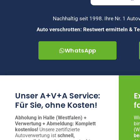
Nachhaltig seit 1998. Ihre Nr. 1 Au
Auto verschrotten: Restwert ermitteln & 
WhatsApp
Unser A+V+A Service:
E
Für Sie, ohne Kosten!
f
Abholung in Halle (Westfalen) +
Wi
Verwertung + Abmeldung: Komplett
bi
kostenlos!
Unsere zertifizierte
(W
Autoverwertung ist
schnell,
be