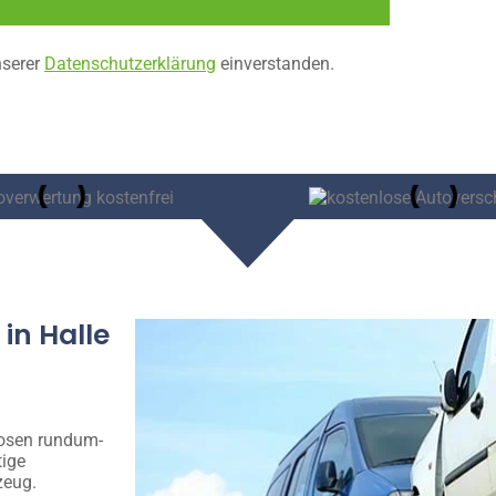
nserer
Datenschutzerklärung
einverstanden.
in Halle
losen rundum-
tige
zeug.