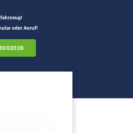
tfahrzeug!
ular oder Anruf!
 8002026
erechte
rschrottung
zertifizierter Autoverwerter
m Halle (Westfalen) und
n auf Wunsch gerne einen
tungs-Nachweis
aus. Damit