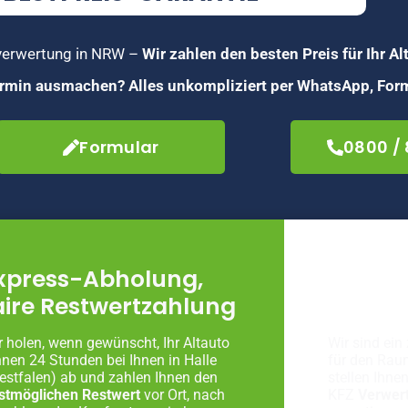
toverwertung in NRW –
Wir zahlen den besten Preis für Ihr Al
Termin ausmachen? Alles unkompliziert per WhatsApp, Form
Formular
0800 /
xpress-Abholung,
Fachg
aire Restwertzahlung
Autove
r holen, wenn gewünscht, Ihr Altauto
Wir sind ein 
nnen 24 Stunden bei Ihnen in Halle
für den Rau
estfalen) ab und zahlen Ihnen den
stellen Ihne
stmöglichen Restwert
vor Ort, nach
KFZ
Verwer