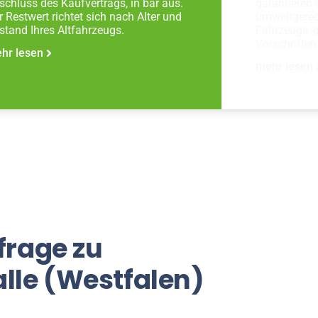
schluss des Kaufvertrags, in bar aus.
garantieren 
r Restwert richtet sich nach Alter und
umweltgerec
stand Ihres Altfahrzeugs.
Fahrzeugs, 
Vorschriften
hr lesen
mehr lesen
frage zu
lle (Westfalen)