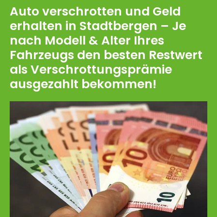
Auto verschrotten und Geld
erhalten in Stadtbergen – Je
nach Modell & Alter Ihres
Fahrzeugs den besten Restwert
als Verschrottungsprämie
ausgezahlt bekommen!