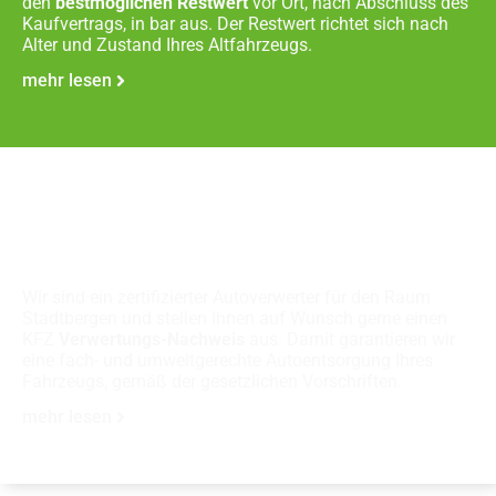
den
bestmöglichen Restwert
vor Ort, nach Abschluss des
Kaufvertrags, in bar aus. Der Restwert richtet sich nach
Alter und Zustand Ihres Altfahrzeugs.
mehr lesen
Fachgerechte
Autoverschrottung
Wir sind ein zertifizierter Autoverwerter für den Raum
Stadtbergen und stellen Ihnen auf Wunsch gerne einen
KFZ
Verwertungs-Nachweis
aus. Damit garantieren wir
eine fach- und umweltgerechte Autoentsorgung Ihres
Fahrzeugs, gemäß der gesetzlichen Vorschriften.
mehr lesen