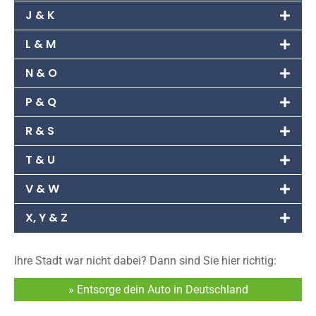
J & K
L & M
N & O
P & Q
R & S
T & U
V & W
X, Y & Z
Ihre Stadt war nicht dabei? Dann sind Sie hier richtig:
» Entsorge dein Auto in Deutschland