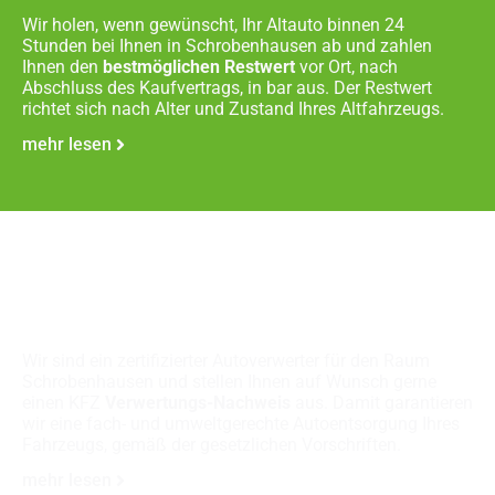
Wir holen, wenn gewünscht, Ihr Altauto binnen 24
Stunden bei Ihnen in Schrobenhausen ab und zahlen
Ihnen den
bestmöglichen Restwert
vor Ort, nach
Abschluss des Kaufvertrags, in bar aus. Der Restwert
richtet sich nach Alter und Zustand Ihres Altfahrzeugs.
mehr lesen
Fachgerechte
Autoverschrottung
Wir sind ein zertifizierter Autoverwerter für den Raum
Schrobenhausen und stellen Ihnen auf Wunsch gerne
einen KFZ
Verwertungs-Nachweis
aus. Damit garantieren
wir eine fach- und umweltgerechte Autoentsorgung Ihres
Fahrzeugs, gemäß der gesetzlichen Vorschriften.
mehr lesen